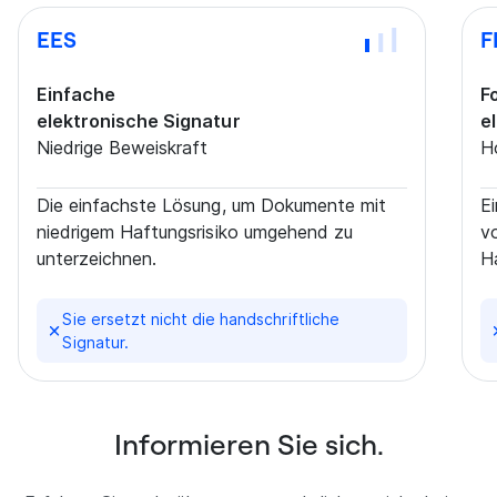
EES
F
Einfache
F
elektronische Signatur
e
Niedrige Beweiskraft
H
Die einfachste Lösung, um Dokumente mit
E
niedrigem Haftungsrisiko umgehend zu
v
unterzeichnen.
Ha
Sie ersetzt nicht die handschriftliche
Signatur.
Informieren Sie sich.