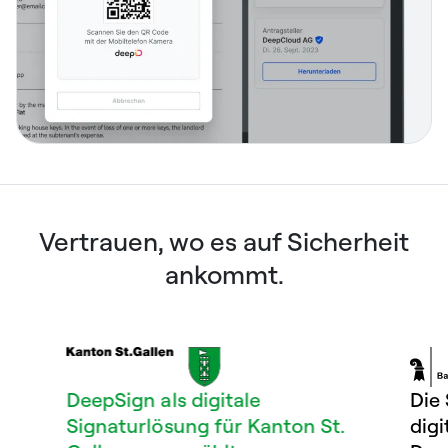
Vertrauen, wo es auf Sicherheit
ankommt.
DeepSign als digitale
Die Stad
Signaturlösung für Kanton St.
digital