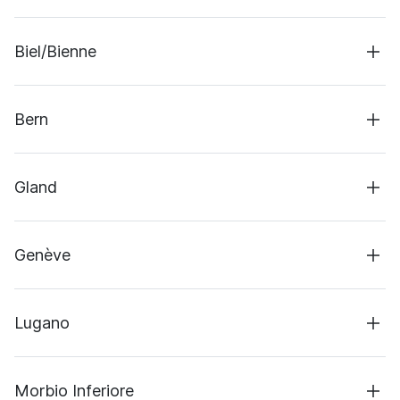
Software Engineering
Biel/Bienne
Projektmanagement
Rechenzentrum & Backup
Geschäftsentwicklung
Bern
Kundensupport
Externes Backup
Gland
Rechenzentrum & Backup
Genève
Rechenzentrum & Backup
Lugano
Identitätsverifizierung
Morbio Inferiore